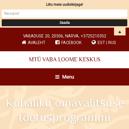
Liitu meie uudiskirjaga!
▲
VABADUSE 20, 20306, NARVA, +3725210352
AVALEHT
FACEBOOK
EST
|
RUS
MTÜ VABA LOOME KESKUS
Menu
Kohaliku omavalitsuse
toetusprogrammi