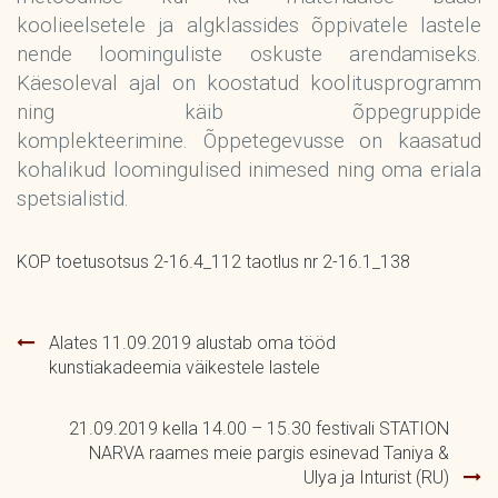
koolieelsetele ja algklassides õppivatele lastele
nende loominguliste oskuste arendamiseks.
Käesoleval ajal on koostatud koolitusprogramm
ning käib õppegruppide
komplekteerimine. Õppetegevusse on kaasatud
kohalikud loomingulised inimesed ning oma eriala
spetsialistid.
KOP toetusotsus 2-16.4_112 taotlus nr 2-16.1_138
Navigeerimine
Alates 11.09.2019 alustab oma tööd
kunstiakadeemia väikestele lastele
21.09.2019 kella 14.00 – 15.30 festivali STATION
NARVA raames meie pargis esinevad Taniya &
Ulya ja Inturist (RU)