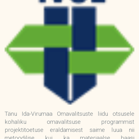
Tänu Ida-Virumaa Omavalitsuste liidu otsusele
kohaliku omavalitsuse programmist
projektitoetuse eraldamisest saime luua nii
metoodilise kui ka materiaalse baasi