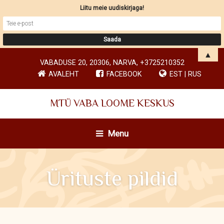
Liitu meie uudiskirjaga!
▲
VABADUSE 20, 20306, NARVA, +3725210352
AVALEHT
FACEBOOK
EST
|
RUS
MTÜ VABA LOOME KESKUS
Menu
Ürituste pildid