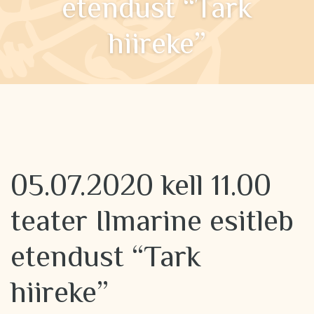
etendust “Tark
hiireke”
05.07.2020 kell 11.00
teater Ilmarine esitleb
etendust “Tark
hiireke”