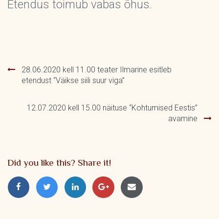
Etendus toimub vabas õhus.
Navigeerimine
28.06.2020 kell 11.00 teater Ilmarine esitleb
etendust “Väikse siili suur viga”
12.07.2020 kell 15.00 näituse “Kohtumised Eestis”
avamine
Did you like this? Share it!