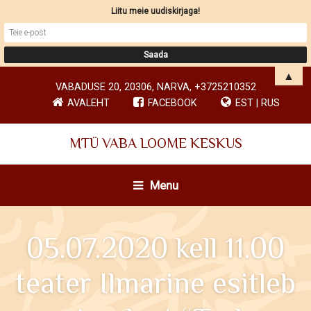
Liitu meie uudiskirjaga!
▲
VABADUSE 20, 20306, NARVA, +3725210352
AVALEHT
FACEBOOK
EST
|
RUS
MTÜ VABA LOOME KESKUS
Menu
05.07.2020 kell 11.00
teater Ilmarine esitleb