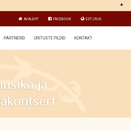
▲
AVALEHT
FACEBOOK
EST
|
RUS
PARTNERID
ÜRITUSTE PILDID
KONTAKT
uusika ja
vakontsert