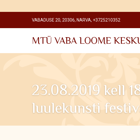
VABADUSE 20, 20306, NARVA, +3725210352
MTÜ VABA LOOME KESK
23.08.2019 kell 
luulekunsti festi