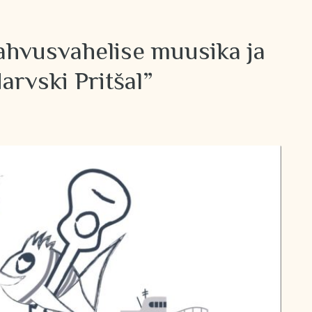
rahvusvahelise muusika ja
Narvski Pritšal”