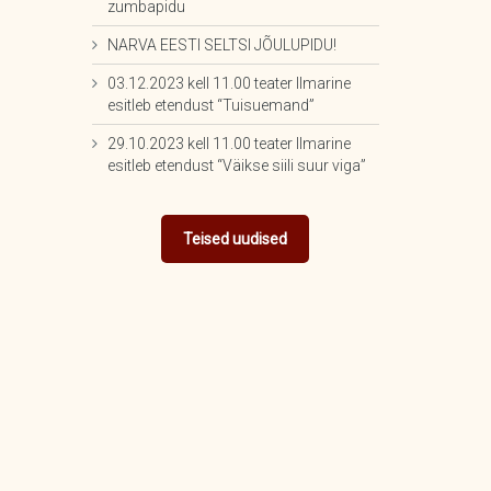
zumbapidu
NARVA EESTI SELTSI JÕULUPIDU!
03.12.2023 kell 11.00 teater Ilmarine
esitleb etendust “Tuisuemand”
29.10.2023 kell 11.00 teater Ilmarine
esitleb etendust “Väikse siili suur viga”
Teised uudised