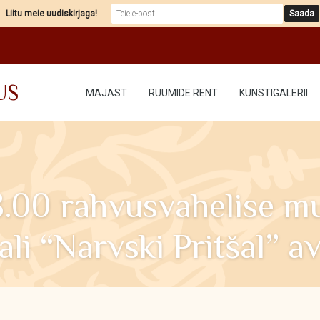
Liitu meie uudiskirjaga!
US
MAJAST
RUUMIDE RENT
KUNSTIGALERII
18.00 rahvusvahelise m
vali “Narvski Pritšal” a