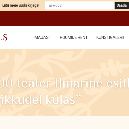
Liitu meie uudiskirjaga!
US
MAJAST
RUUMIDE RENT
KUNSTIGALERII
.00 teater Ilmarine esi
ikkudel külas”