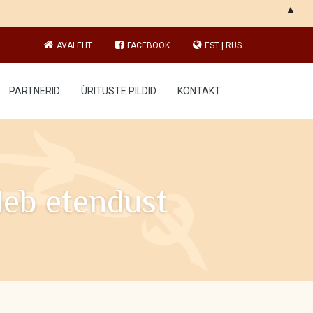
▲
AVALEHT
FACEBOOK
EST
|
RUS
PARTNERID
ÜRITUSTE PILDID
KONTAKT
tleb etendust