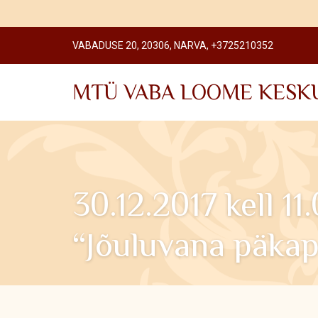
VABADUSE 20, 20306, NARVA, +3725210352
MTÜ VABA LOOME KESK
30.12.2017 kell 11
“Jõuluvana päkap