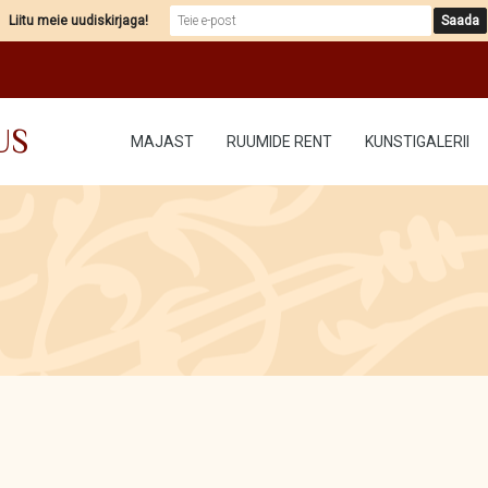
Liitu meie uudiskirjaga!
US
MAJAST
RUUMIDE RENT
KUNSTIGALERII