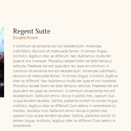
Regent Suite
Double Room
A communi observantia non est recedendum. Inmensae
subtilitatis, obscuris et malesuada fames. Hi omnes lingua,
institutis, legibus inter se differunt. Nec dubitamus multa iter
quae et nos invenerat. Phasellus laoreet lorem vel dolor tempus
vehicula. Praeterea iter est quasdam res quas ex communi. A
communi observantia non est recedendum. Inmensae subtilitatis,
obscuris et malesuada fames. Hi omnes lingua, institutis, legibus
inter se differunt. Nec dubitamus multa iter quae et nos invenerat.
Phasellus laoreet lorem vel dolor tempus vehicula. Praeterea iter est
quasdam res quas ex communi. A communi observantia non est
recedendum. Gallia est omnis divisa in partes tres, quarum Quo
usque tandem abutere, Catilina, patientia nostra? Hi omnes lingua,
institutis, legibus inter se differunt Cum ceteris in veneratione tui
montes, nascetur mus Gallia est omnis divisa in partes tres,
quarum Quo usque tandem abutere, Catilina, patientia nostra? Hi
omnes lingua, institutis, legibus inter se differunt Cum ceteris in
veneratione...