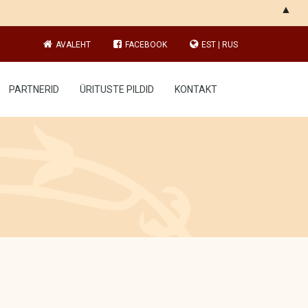
▲
AVALEHT
FACEBOOK
EST
|
RUS
PARTNERID
ÜRITUSTE PILDID
KONTAKT