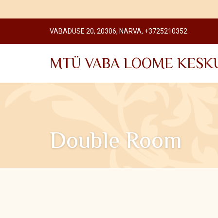
VABADUSE 20, 20306, NARVA, +3725210352
MTÜ VABA LOOME KESK
Double Room