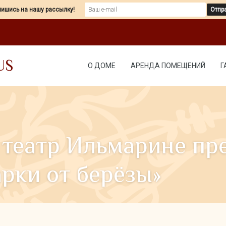
ишись на нашу рассылку!
US
О ДОМЕ
АРЕНДА ПОМЕЩЕНИЙ
Г
00 театр Ильмарине п
рки от берёзы»