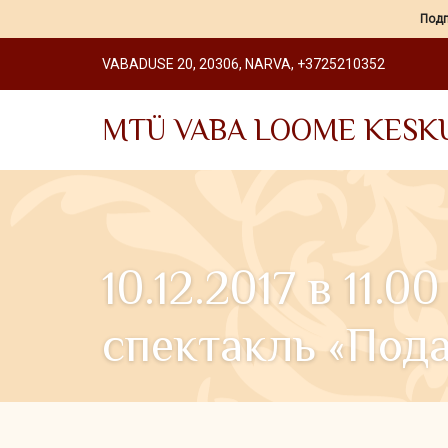
Подп
VABADUSE 20, 20306, NARVA, +3725210352
MTÜ VABA LOOME KESK
10.12.2017 в 11.
спектакль «Пода